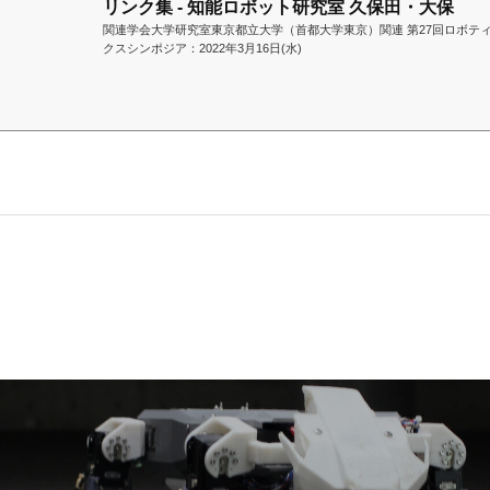
リンク集 - 知能ロボット研究室 久保田・大保
関連学会大学研究室東京都立大学（首都大学東京）関連 第27回ロボテ
クスシンポジア：2022年3月16日(水)